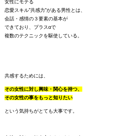
女性にモテる
恋愛スキル”共感力”がある男性とは、
会話・感情の３要素の基本が
できており、プラスαで
複数のテクニックを駆使している。
共感するためには、
その女性に対し興味・関心を持つ、
その女性の事をもっと知りたい
という気持ちがとても大事です。