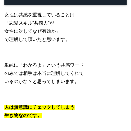
女性は共感を重視していることは
「恋愛スキル”共感力”が
女性に対してなぜ有効か」
で理解して頂いたと思います。
単純に「わかるよ」という共感ワード
のみでは相手は本当に理解してくれて
いるのかな？と思ってしまいます。
人は無意識にチェックしてしまう
生き物なのです。