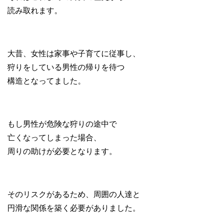
読み取れます。
大昔、女性は家事や子育てに従事し、
狩りをしている男性の帰りを待つ
構造となってました。
もし男性が危険な狩りの途中で
亡くなってしまった場合、
周りの助けが必要となります。
そのリスクがあるため、周囲の人達と
円滑な関係を築く必要がありました。