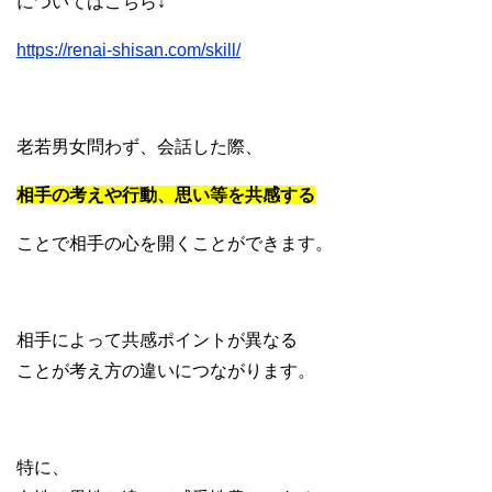
についてはこちら↓
https://renai-shisan.com/skill/
老若男女問わず、会話した際、
相手の考えや行動、思い等を共感する
ことで相手の心を開くことができます。
相手によって共感ポイントが異なる
ことが考え方の違いにつながります。
特に、