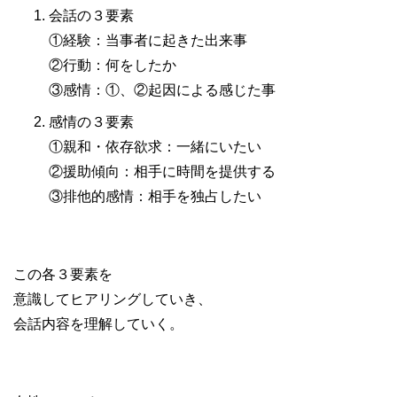
会話の３要素
①経験：当事者に起きた出来事
②行動：何をしたか
③感情：①、②起因による感じた事
感情の３要素
①親和・依存欲求：一緒にいたい
②援助傾向：相手に時間を提供する
③排他的感情：相手を独占したい
この各３要素を
意識してヒアリングしていき、
会話内容を理解していく。