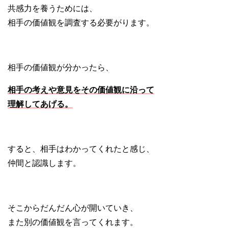
共感力を養うためには、
相手の価値観を調査する必要がります。
相手の価値観が分かったら、
相手の考えや意見をその価値観に沿って
理解してあげる。
すると、相手はわかってくれたと感じ、
仲間と認識します。
そこからだんだん心が開いていき、
また別の価値観を言ってくれます。