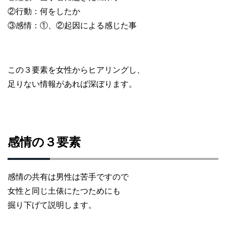
②行動：何をしたか
③感情：①、②起因による感じた事
この３要素を女性からヒアリングし、
足りない情報があれば深ぼります。
感情の３要素
感情の共有は男性は苦手ですので
女性と同じ土俵にたつためにも
掘り下げて説明します。